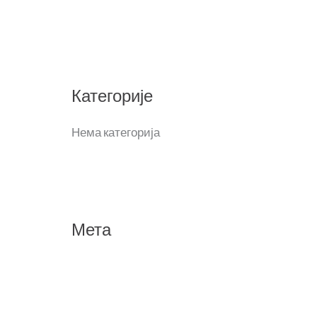
а
г
а
з
Категорије
а
:
Нема категорија
Мета
Пријава
Довод уноса