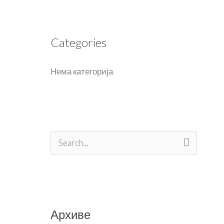
Categories
Нема категорија
П
р
е
т
Архиве
р