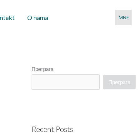
ntakt
O nama
MNE
Претрага
Претрага
Recent Posts