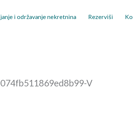
janje i održavanje nekretnina
Rezerviši
Ko
074fb511869ed8b99-V