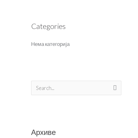
Categories
Нема категорија
П
р
е
т
Архиве
р