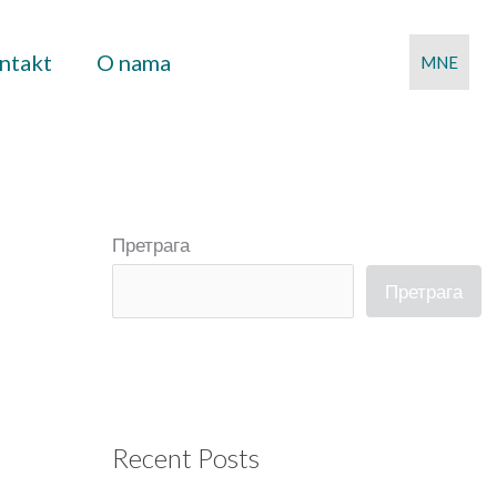
ntakt
O nama
MNE
Претрага
Претрага
Recent Posts