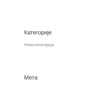
а
г
а
з
Категорије
а
:
Нема категорија
Мета
Пријава
Довод уноса