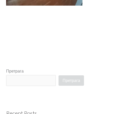
←
Претходни Садржај
Претрага
Претрага
Recent Posts